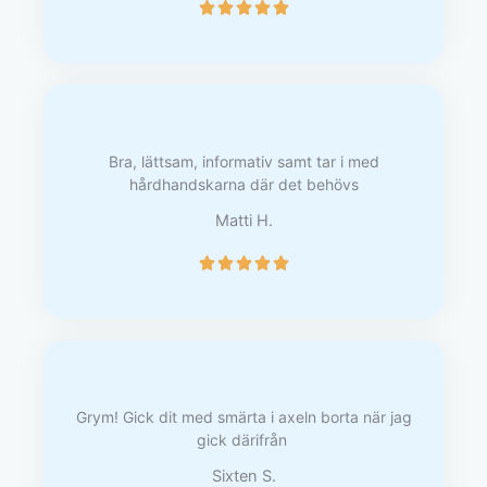
B





e
t
y
g
s
a
Bra, lättsam, informativ samt tar i med
t
hårdhandskarna där det behövs
t
5
Matti H.
a
v
B





5
e
t
y
g
s
a
Grym! Gick dit med smärta i axeln borta när jag
t
gick därifrån
t
5
Sixten S.
a